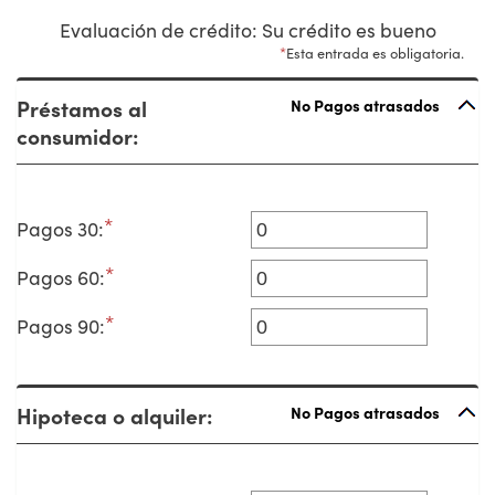
Evaluación de crédito: Su crédito es bueno
*
Esta entrada es obligatoria.
Préstamos al
No Pagos atrasados
consumidor:
*
Ingresa
Pagos 30
:
un
*
Ingresa
Pagos 60
:
monto
un
entre
*
Ingresa
Pagos 90
:
monto
0
un
entre
y
monto
0
20
entre
y
Hipoteca o alquiler:
No Pagos atrasados
0
20
y
20