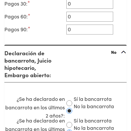
*
Ingresa
Pagos 30
:
un
*
Ingresa
Pagos 60
:
monto
un
entre
*
Ingresa
Pagos 90
:
monto
0
un
entre
y
monto
0
20
entre
y
Declaración de
No
0
20
bancarrota, Juicio
y
hipotecario,
20
Embargo abierto:
Sí la bancarrota
¿Se ha declarado en
No la bancarrota
bancarrota en los últimos
2 años?
:
Sí la bancarrota
¿Se ha declarado en
No la bancarrota
bancarrota en los últimos