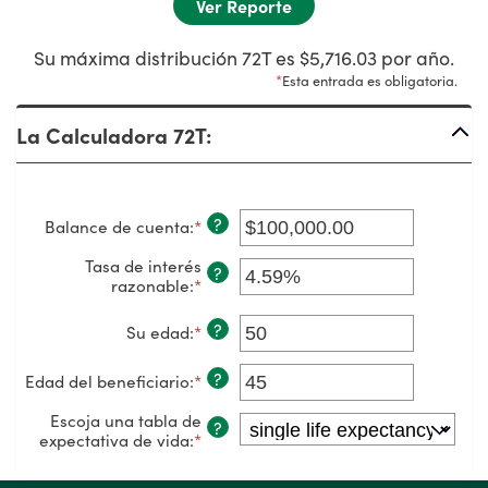
Su máxima distribución 72T es $5,716.03 por año.
*
Esta entrada es obligatoria.
La Calculadora 72T:
?
Balance de cuenta
:
*
Ingresa
un
monto
Tasa de interés
?
entre
razonable
:
*
Ingresa
$0.00
un
y
monto
?
Su edad
:
*
Ingresa
$1,000,000,000.00
entre
un
0%
monto
?
y
Edad del beneficiario
:
*
Ingresa
entre
12%
un
20
monto
Escoja una tabla de
y
?
entre
expectativa de vida
:
*
60
0
y