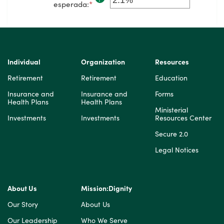
$10,000,000
entre
esperada
:
*
Ingresa
0%
un
y
monto
20%
entre
0%
y
20%
Individual
Organization
Resources
Retirement
Retirement
Education
Insurance and
Insurance and
Forms
Health Plans
Health Plans
Ministerial
Investments
Investments
Resources Center
Secure 2.0
Legal Notices
About Us
Mission:Dignity
Our Story
About Us
Our Leadership
Who We Serve