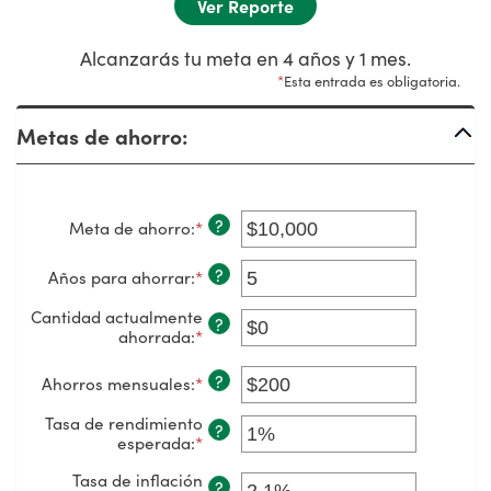
Alcanzarás tu meta en 4 años y 1 mes.
*
Esta entrada es obligatoria.
Metas de ahorro:
?
Meta de ahorro
:
*
Ingresa
un
monto
?
Años para ahorrar
:
*
Ingresa
entre
un
$100
monto
Cantidad actualmente
y
?
entre
ahorrada
:
*
Ingresa
$10,000,000
1
un
y
monto
?
Ahorros mensuales
:
*
Ingresa
100
entre
un
$0
monto
Tasa de rendimiento
?
y
entre
esperada
:
*
Ingresa
$10,000,000
$1
un
y
Tasa de inflación
monto
?